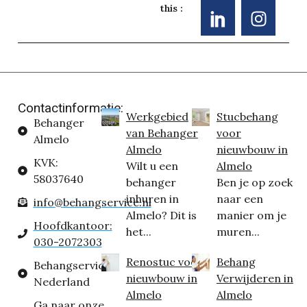
this :
Contactinformatie:
Werkgebied
Stucbehang
Behanger
van Behanger
voor
Almelo
Almelo
nieuwbouw in
KVK:
Wilt u een
Almelo
58037640
behanger
Ben je op zoek
inhuren in
naar een
info@behangservice.nl
Almelo? Dit is
manier om je
Hoofdkantoor:
het...
muren...
030-2072303
Renostuc voor
Behang
Behangservice
nieuwbouw in
Verwijderen in
Nederland
Almelo
Almelo
Ga naar onze