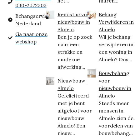
het...
muren...
030-2072303
Renostuc voor
Behang
Behangservice
nieuwbouw in
Verwijderen in
Nederland
Almelo
Almelo
Ga naar onze
Ben je op zoek
Wil je behang
webshop
naar een
verwijderen in
strakke en
een woning in
moderne
Almelo? Ons...
afwerking...
Bouwbehang
Nieuwbouw
voor
Almelo
nieuwbouw in
Gefeliciteerd
Almelo
met je bent
Steeds meer
uitgeloot voor
mensen in
nieuwbouw
Almelo zien de
Almelo! Een
voordelen van
nieuw...
bouwbehang...