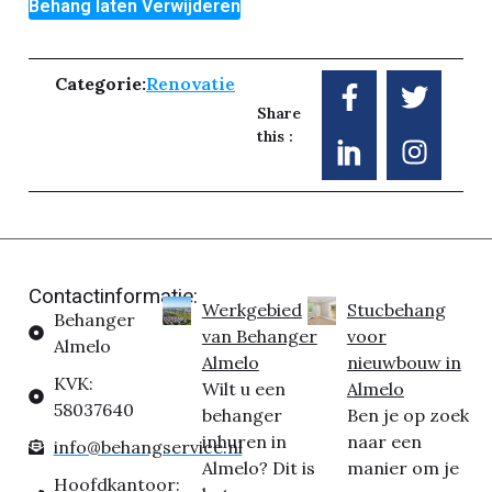
Behang laten Verwijderen
Categorie:
Renovatie
Share
this :
Contactinformatie:
Werkgebied
Stucbehang
Behanger
van Behanger
voor
Almelo
Almelo
nieuwbouw in
KVK:
Wilt u een
Almelo
58037640
behanger
Ben je op zoek
inhuren in
naar een
info@behangservice.nl
Almelo? Dit is
manier om je
Hoofdkantoor: