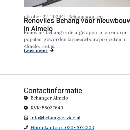
oktober 22, 2024
Behangsoorten
Renovlies Behang voor nieuwbou
in Almelo
Renovlies behang is de afgelopen jaren enorm
populair geworden bij nieuwbouwprojecten in
Almelo. Het is...
Lees meer
Contactinformatie:
Behanger Almelo
KVK: 58037640
info@behangservice.nl
Hoofdkantoor: 030-2072303