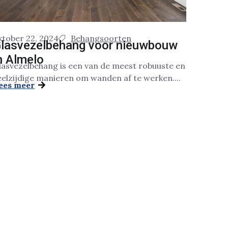
ktober 22, 2024
Behangsoorten
lasvezelbehang voor nieuwbouw
n Almelo
lasvezelbehang is een van de meest robuuste en
eelzijdige manieren om wanden af te werken....
ees meer