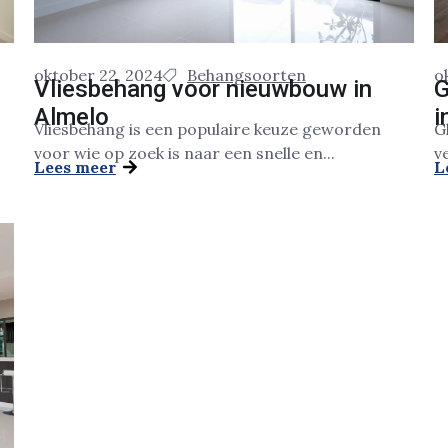
oktober 22, 2024
Behangsoorten
o
Vliesbehang voor nieuwbouw in
G
Almelo
i
Vliesbehang is een populaire keuze geworden
G
voor wie op zoek is naar een snelle en...
v
Lees meer
L