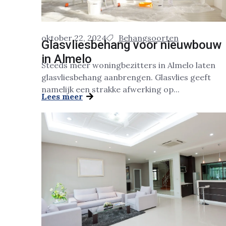
oktober 22, 2024
Behangsoorten
Glasvliesbehang voor nieuwbouw
in Almelo
Steeds meer woningbezitters in Almelo laten
glasvliesbehang aanbrengen. Glasvlies geeft
namelijk een strakke afwerking op...
Lees meer