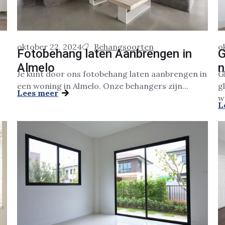
oktober 22, 2024
Behangsoorten
o
Fotobehang laten Aanbrengen in
G
Almelo
n
Je kunt door ons fotobehang laten aanbrengen in
G
een woning in Almelo. Onze behangers zijn...
g
Lees meer
w
L