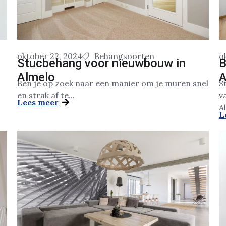
oktober 22, 2024
Behangsoorten
o
Stucbehang voor nieuwbouw in
B
Almelo
A
Ben je op zoek naar een manier om je muren snel
S
en strak af te...
v
Lees meer
Al
L