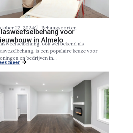
ktober 22, 2024
Behangsoorten
lasweefselbehang voor
ieuwbouw in Almelo
lasweefselbehang, ook wel bekend als
lasvezelbehang, is een populaire keuze voor
oningen en bedrijven in...
ees meer