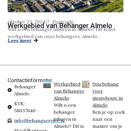
oktober 23, 2024
Postcode
Werkgebied van Behanger Almelo
Wilt u een behanger inhuren in Almelo? Dit is het
werkgebied van onze behangers: Almelo...
Lees meer
Contactinformatie:
Werkgebied
Stucbehang
Behanger
van Behanger
voor
Almelo
Almelo
nieuwbouw in
KVK:
Wilt u een
Almelo
58037640
behanger
Ben je op zoek
inhuren in
naar een
info@behangservice.nl
Almelo? Dit is
manier om je
Hoofdkantoor: