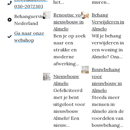
het...
muren...
030-2072303
Renostuc voor
Behang
Behangservice
nieuwbouw in
Verwijderen in
Nederland
Almelo
Almelo
Ga naar onze
Ben je op zoek
Wil je behang
webshop
naar een
verwijderen in
strakke en
een woning in
moderne
Almelo? Ons...
afwerking...
Bouwbehang
Nieuwbouw
voor
Almelo
nieuwbouw in
Gefeliciteerd
Almelo
met je bent
Steeds meer
uitgeloot voor
mensen in
nieuwbouw
Almelo zien de
Almelo! Een
voordelen van
nieuw...
bouwbehang...