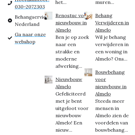
het...
muren...
030-2072303
Renostuc voor
Behang
Behangservice
nieuwbouw in
Verwijderen in
Nederland
Almelo
Almelo
Ga naar onze
Ben je op zoek
Wil je behang
webshop
naar een
verwijderen in
strakke en
een woning in
moderne
Almelo? Ons...
afwerking...
Bouwbehang
Nieuwbouw
voor
Almelo
nieuwbouw in
Gefeliciteerd
Almelo
met je bent
Steeds meer
uitgeloot voor
mensen in
nieuwbouw
Almelo zien de
Almelo! Een
voordelen van
nieuw...
bouwbehang...