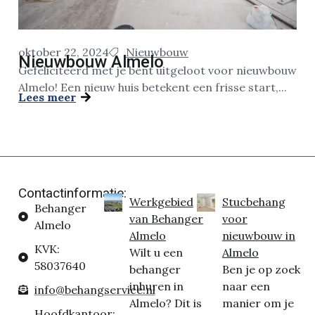
oktober 22, 2024
Nieuwbouw
Nieuwbouw Almelo
Gefeliciteerd met je bent uitgeloot voor nieuwbouw
Almelo! Een nieuw huis betekent een frisse start,...
Lees meer
Contactinformatie:
Werkgebied
Stucbehang
Behanger
van Behanger
voor
Almelo
Almelo
nieuwbouw in
KVK:
Wilt u een
Almelo
58037640
behanger
Ben je op zoek
inhuren in
naar een
info@behangservice.nl
Almelo? Dit is
manier om je
Hoofdkantoor: