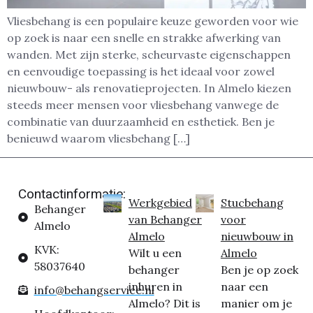
Vliesbehang is een populaire keuze geworden voor wie
op zoek is naar een snelle en strakke afwerking van
wanden. Met zijn sterke, scheurvaste eigenschappen
en eenvoudige toepassing is het ideaal voor zowel
nieuwbouw- als renovatieprojecten. In Almelo kiezen
steeds meer mensen voor vliesbehang vanwege de
combinatie van duurzaamheid en esthetiek. Ben je
benieuwd waarom vliesbehang […]
Contactinformatie:
Werkgebied
Stucbehang
Behanger
van Behanger
voor
Almelo
Almelo
nieuwbouw in
KVK:
Wilt u een
Almelo
58037640
behanger
Ben je op zoek
inhuren in
naar een
info@behangservice.nl
Almelo? Dit is
manier om je