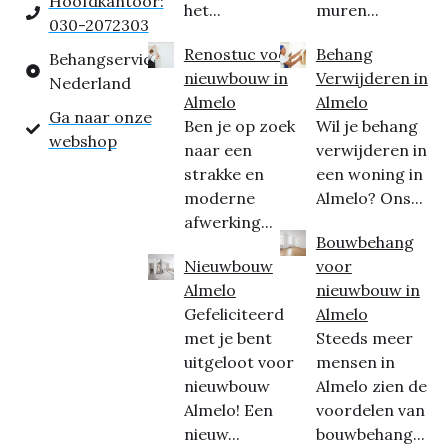
Hoofdkantoor:
het...
muren...
030-2072303
Renostuc voor
Behang
Behangservice
nieuwbouw in
Verwijderen in
Nederland
Almelo
Almelo
Ga naar onze
Ben je op zoek
Wil je behang
webshop
naar een
verwijderen in
strakke en
een woning in
moderne
Almelo? Ons...
afwerking...
Bouwbehang
Nieuwbouw
voor
Almelo
nieuwbouw in
Gefeliciteerd
Almelo
met je bent
Steeds meer
uitgeloot voor
mensen in
nieuwbouw
Almelo zien de
Almelo! Een
voordelen van
nieuw...
bouwbehang...