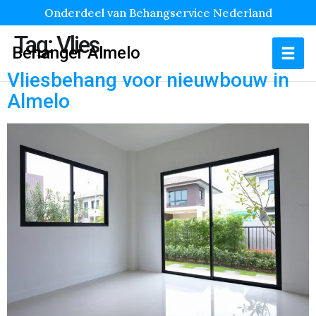
Onderdeel van Behangservice Nederland
Tag:
Vlies
Behanger Almelo
Vliesbehang voor nieuwbouw in
Almelo