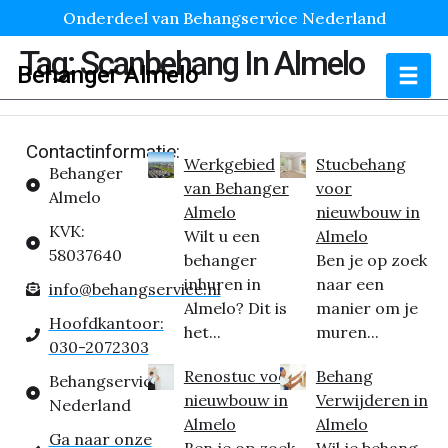
Onderdeel van Behangservice Nederland
Tag:
Scanbehang In Almelo
Behanger Almelo
Contactinformatie:
Werkgebied
Stucbehang
Behanger
van Behanger
voor
Almelo
Almelo
nieuwbouw in
KVK:
Wilt u een
Almelo
58037640
behanger
Ben je op zoek
inhuren in
naar een
info@behangservice.nl
Almelo? Dit is
manier om je
Hoofdkantoor:
het...
muren...
030-2072303
Renostuc voor
Behang
Behangservice
nieuwbouw in
Verwijderen in
Nederland
Almelo
Almelo
Ga naar onze