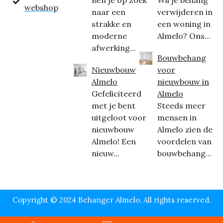
Ben je op zoek
Wil je behang
webshop
naar een
verwijderen in
strakke en
een woning in
moderne
Almelo? Ons...
afwerking...
Bouwbehang
Nieuwbouw
voor
Almelo
nieuwbouw in
Gefeliciteerd
Almelo
met je bent
Steeds meer
uitgeloot voor
mensen in
nieuwbouw
Almelo zien de
Almelo! Een
voordelen van
nieuw...
bouwbehang...
Copyright © 2024 Behanger Almelo, All rights reserved.