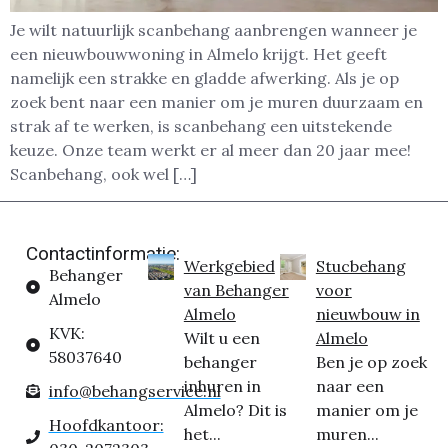
Je wilt natuurlijk scanbehang aanbrengen wanneer je
een nieuwbouwwoning in Almelo krijgt. Het geeft
namelijk een strakke en gladde afwerking. Als je op
zoek bent naar een manier om je muren duurzaam en
strak af te werken, is scanbehang een uitstekende
keuze. Onze team werkt er al meer dan 20 jaar mee!
Scanbehang, ook wel […]
Contactinformatie:
Werkgebied
Stucbehang
Behanger
van Behanger
voor
Almelo
Almelo
nieuwbouw in
KVK:
Wilt u een
Almelo
58037640
behanger
Ben je op zoek
inhuren in
naar een
info@behangservice.nl
Almelo? Dit is
manier om je
Hoofdkantoor:
het...
muren...