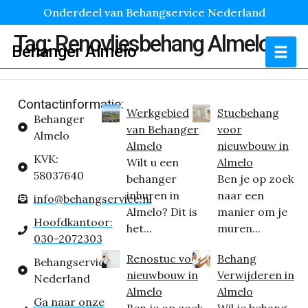
Onderdeel van Behangservice Nederland
Tag:
Renovliesbehang Almelo
Behanger Almelo
Contactinformatie:
Werkgebied
Stucbehang
Behanger
van Behanger
voor
Almelo
Almelo
nieuwbouw in
KVK:
Wilt u een
Almelo
58037640
behanger
Ben je op zoek
inhuren in
naar een
info@behangservice.nl
Almelo? Dit is
manier om je
Hoofdkantoor:
het...
muren...
030-2072303
Renostuc voor
Behang
Behangservice
nieuwbouw in
Verwijderen in
Nederland
Almelo
Almelo
Ga naar onze