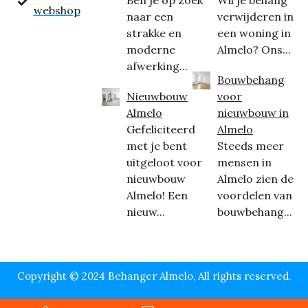
Ben je op zoek
Wil je behang
webshop
naar een
verwijderen in
strakke en
een woning in
moderne
Almelo? Ons...
afwerking...
Bouwbehang
Nieuwbouw
voor
Almelo
nieuwbouw in
Gefeliciteerd
Almelo
met je bent
Steeds meer
uitgeloot voor
mensen in
nieuwbouw
Almelo zien de
Almelo! Een
voordelen van
nieuw...
bouwbehang...
Copyright © 2024 Behanger Almelo, All rights reserved.