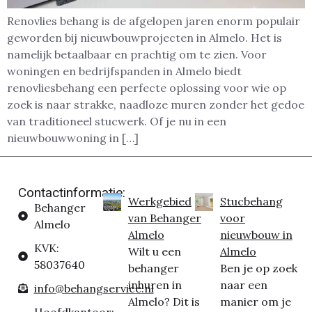
Renovlies behang is de afgelopen jaren enorm populair
geworden bij nieuwbouwprojecten in Almelo. Het is
namelijk betaalbaar en prachtig om te zien. Voor
woningen en bedrijfspanden in Almelo biedt
renovliesbehang een perfecte oplossing voor wie op
zoek is naar strakke, naadloze muren zonder het gedoe
van traditioneel stucwerk. Of je nu in een
nieuwbouwwoning in […]
Contactinformatie:
Werkgebied
Stucbehang
Behanger
van Behanger
voor
Almelo
Almelo
nieuwbouw in
KVK:
Wilt u een
Almelo
58037640
behanger
Ben je op zoek
inhuren in
naar een
info@behangservice.nl
Almelo? Dit is
manier om je