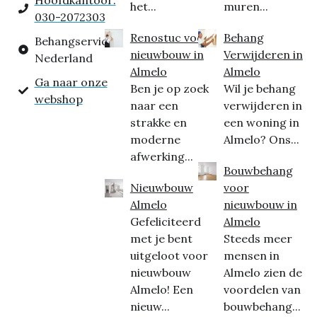
Hoofdkantoor:
het...
muren...
030-2072303
Renostuc voor
Behang
Behangservice
nieuwbouw in
Verwijderen in
Nederland
Almelo
Almelo
Ga naar onze
Ben je op zoek
Wil je behang
webshop
naar een
verwijderen in
strakke en
een woning in
moderne
Almelo? Ons...
afwerking...
Bouwbehang
Nieuwbouw
voor
Almelo
nieuwbouw in
Gefeliciteerd
Almelo
met je bent
Steeds meer
uitgeloot voor
mensen in
nieuwbouw
Almelo zien de
Almelo! Een
voordelen van
nieuw...
bouwbehang...