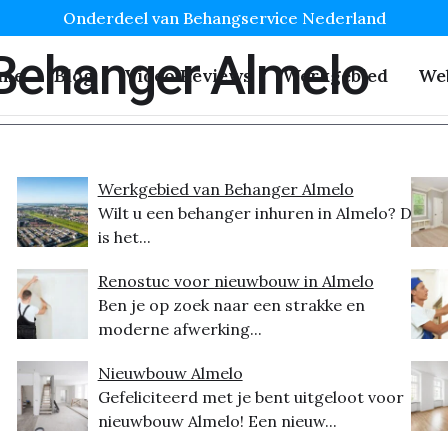
Onderdeel van Behangservice Nederland
 Behanger Almelo
me
Blog
Video Reviews
Werkgebied
We
Werkgebied van Behanger Almelo
Wilt u een behanger inhuren in Almelo? Dit
is het...
Renostuc voor nieuwbouw in Almelo
Ben je op zoek naar een strakke en
moderne afwerking...
Nieuwbouw Almelo
Gefeliciteerd met je bent uitgeloot voor
nieuwbouw Almelo! Een nieuw...