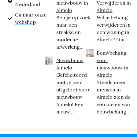
nieuwbouw in
Verwijderen in
Nederland
Almelo
Almelo
Ga naar onze
Ben je op zoek
Wil je behang
webshop
naar een
verwijderen in
strakke en
een woning in
moderne
Almelo? Ons...
afwerking...
Bouwbehang
Nieuwbouw
voor
Almelo
nieuwbouw in
Gefeliciteerd
Almelo
met je bent
Steeds meer
uitgeloot voor
mensen in
nieuwbouw
Almelo zien de
Almelo! Een
voordelen van
nieuw...
bouwbehang...