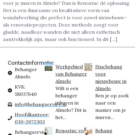
voor je muren in Almelo? Dan is Renostuc dé oplossing.
Het is een duurzame en kwalitatieve vorm van
wandafwerking die perfect is voor zowel nieuwbouw-
als renovatieprojecten. Deze methode zorgt voor
gladde, naadloze wanden die niet alleen esthetisch
aantrekkelijk zijn, maar ook functioneel. In dit […]
Contactinformatie:
Werkgebied
Stucbehang
Behanger
van Behanger
voor
Almelo
Almelo
nieuwbouw in
KVK:
Wilt u een
Almelo
58037640
behanger
Ben je op zoek
inhuren in
naar een
info@behangservice.nl
Almelo? Dit is
manier om je
Hoofdkantoor:
het...
muren...
030-2072303
Renostuc voor
Behang
Behangservice