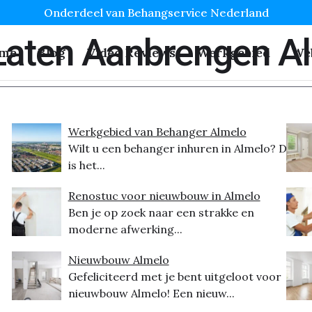
Onderdeel van Behangservice Nederland
Laten Aanbrengen A
me
Blog
Video Reviews
Werkgebied
We
Werkgebied van Behanger Almelo
Wilt u een behanger inhuren in Almelo? Dit
is het...
Renostuc voor nieuwbouw in Almelo
Ben je op zoek naar een strakke en
moderne afwerking...
Nieuwbouw Almelo
Gefeliciteerd met je bent uitgeloot voor
nieuwbouw Almelo! Een nieuw...