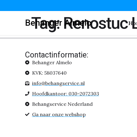
Tag:
Renostuc 
Behanger Almelo
Ho
Contactinformatie:
Behanger Almelo
KVK: 58037640
info@behangservice.nl
Hoofdkantoor: 030-2072303
Behangservice Nederland
Ga naar onze webshop