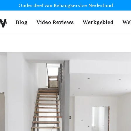
Onderdeel van Behangservice Nederland
w
me
Blog
Video Reviews
Werkgebied
We