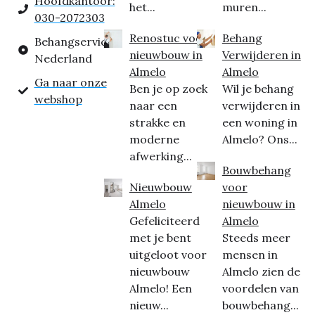
Hoofdkantoor:
het...
muren...
030-2072303
Renostuc voor
Behang
Behangservice
nieuwbouw in
Verwijderen in
Nederland
Almelo
Almelo
Ga naar onze
Ben je op zoek
Wil je behang
webshop
naar een
verwijderen in
strakke en
een woning in
moderne
Almelo? Ons...
afwerking...
Bouwbehang
Nieuwbouw
voor
Almelo
nieuwbouw in
Gefeliciteerd
Almelo
met je bent
Steeds meer
uitgeloot voor
mensen in
nieuwbouw
Almelo zien de
Almelo! Een
voordelen van
nieuw...
bouwbehang...