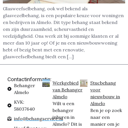
Glasweefselbehang, ook wel bekend als
glasvezelbehang, is een populaire keuze voor woningen
en bedrijven in Almelo. Dit type behang staat bekend
om zijn duurzaamheid, scheurvastheid en
veelzijdigheid. Ons werk zit bij sommige klanten er al
meer dan 10 jaar op! Of je nu een nieuwbouwwoning
hebt of bezig bent met een renovatie,
glasweefselbehang biedt een […]
Contactinformatie:
Werkgebied
Stucbehang
Behanger
van Behanger
voor
Almelo
Almelo
nieuwbouw in
KVK:
Wilt u een
Almelo
58037640
behanger
Ben je op zoek
inhuren in
naar een
info@behangservice.nl
Almelo? Dit is
manier om je