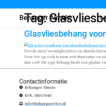
Tag:
Glasvliesb
Behanger Almelo
Ho
Glasvliesbehang voo
Steeds meer woningbezitters in Almelo laten
Voor wie op zoek is naar een duurzame en str
dan ooit! Dit type behang biedt een gladde 
Contactinformatie:
Behanger Almelo
KVK: 58037640
info@behangservice.nl