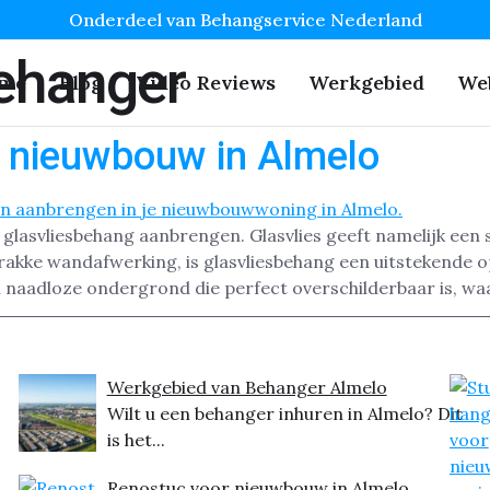
Onderdeel van Behangservice Nederland
ehanger
me
Blog
Video Reviews
Werkgebied
We
r nieuwbouw in Almelo
 glasvliesbehang aanbrengen. Glasvlies geeft namelijk een
akke wandafwerking, is glasvliesbehang een uitstekende op
en naadloze ondergrond die perfect overschilderbaar is, w
Werkgebied van Behanger Almelo
Wilt u een behanger inhuren in Almelo? Dit
is het...
Renostuc voor nieuwbouw in Almelo