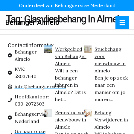
Onderdeel van Behangservice Nederland
Tag:
Glasvliesbehang In Almelo
Behanger Almelo
Contactinformatie:
Werkgebied
Stucbehang
Behanger
van Behanger
voor
Almelo
Almelo
nieuwbouw in
KVK:
Wilt u een
Almelo
58037640
behanger
Ben je op zoek
inhuren in
naar een
info@behangservice.nl
Almelo? Dit is
manier om je
Hoofdkantoor:
het...
muren...
030-2072303
Renostuc voor
Behang
Behangservice
nieuwbouw in
Verwijderen in
Nederland
Almelo
Almelo
Ga naar onze