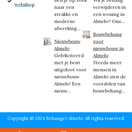
Ben je op zoek
Wil je behang
webshop
naar een
verwijderen in
strakke en
een woning in
moderne
Almelo? Ons...
afwerking...
Bouwbehang
Nieuwbouw
voor
Almelo
nieuwbouw in
Gefeliciteerd
Almelo
met je bent
Steeds meer
uitgeloot voor
mensen in
nieuwbouw
Almelo zien de
Almelo! Een
voordelen van
nieuw...
bouwbehang...
Copyright © 2024 Behanger Almelo, All rights reserved.