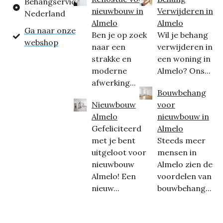
Behangservice
nieuwbouw in
Verwijderen in
Nederland
Almelo
Almelo
Ga naar onze
Ben je op zoek
Wil je behang
webshop
naar een
verwijderen in
strakke en
een woning in
moderne
Almelo? Ons...
afwerking...
Bouwbehang
Nieuwbouw
voor
Almelo
nieuwbouw in
Gefeliciteerd
Almelo
met je bent
Steeds meer
uitgeloot voor
mensen in
nieuwbouw
Almelo zien de
Almelo! Een
voordelen van
nieuw...
bouwbehang...