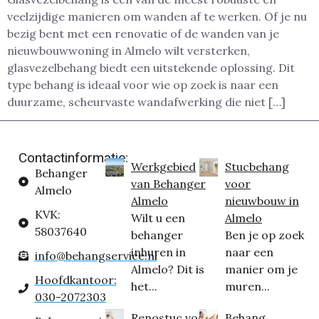
veelzijdige manieren om wanden af te werken. Of je nu
bezig bent met een renovatie of de wanden van je
nieuwbouwwoning in Almelo wilt versterken,
glasvezelbehang biedt een uitstekende oplossing. Dit
type behang is ideaal voor wie op zoek is naar een
duurzame, scheurvaste wandafwerking die niet […]
Contactinformatie:
Werkgebied
Stucbehang
Behanger
van Behanger
voor
Almelo
Almelo
nieuwbouw in
KVK:
Wilt u een
Almelo
58037640
behanger
Ben je op zoek
inhuren in
naar een
info@behangservice.nl
Almelo? Dit is
manier om je
Hoofdkantoor:
het...
muren...
030-2072303
Renostuc voor
Behang