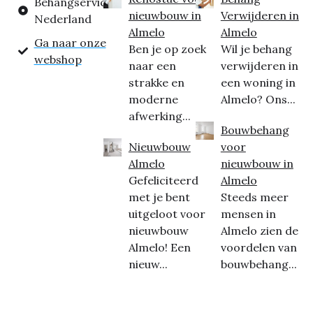
Behangservice
nieuwbouw in
Verwijderen in
Nederland
Almelo
Almelo
Ga naar onze
Ben je op zoek
Wil je behang
webshop
naar een
verwijderen in
strakke en
een woning in
moderne
Almelo? Ons...
afwerking...
Bouwbehang
Nieuwbouw
voor
Almelo
nieuwbouw in
Gefeliciteerd
Almelo
met je bent
Steeds meer
uitgeloot voor
mensen in
nieuwbouw
Almelo zien de
Almelo! Een
voordelen van
nieuw...
bouwbehang...