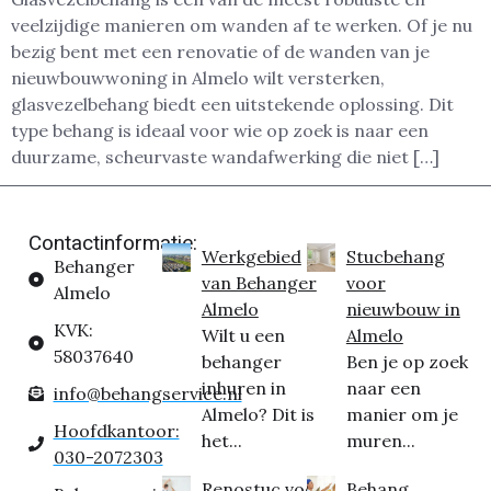
veelzijdige manieren om wanden af te werken. Of je nu
bezig bent met een renovatie of de wanden van je
nieuwbouwwoning in Almelo wilt versterken,
glasvezelbehang biedt een uitstekende oplossing. Dit
type behang is ideaal voor wie op zoek is naar een
duurzame, scheurvaste wandafwerking die niet […]
Contactinformatie:
Werkgebied
Stucbehang
Behanger
van Behanger
voor
Almelo
Almelo
nieuwbouw in
KVK:
Wilt u een
Almelo
58037640
behanger
Ben je op zoek
inhuren in
naar een
info@behangservice.nl
Almelo? Dit is
manier om je
Hoofdkantoor:
het...
muren...
030-2072303
Renostuc voor
Behang