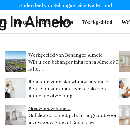
Onderdeel van Behangservice Nederland
g In Almelo
me
Blog
Video Reviews
Werkgebied
We
Werkgebied van Behanger Almelo
Wilt u een behanger inhuren in Almelo? Dit
is het...
Renostuc voor nieuwbouw in Almelo
Ben je op zoek naar een strakke en
moderne afwerking...
Nieuwbouw Almelo
Gefeliciteerd met je bent uitgeloot voor
nieuwbouw Almelo! Een nieuw...