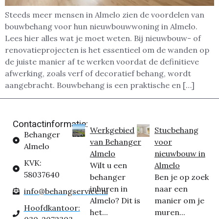
Steeds meer mensen in Almelo zien de voordelen van
bouwbehang voor hun nieuwbouwwoning in Almelo.
Lees hier alles wat je moet weten. Bij nieuwbouw- of
renovatieprojecten is het essentieel om de wanden op
de juiste manier af te werken voordat de definitieve
afwerking, zoals verf of decoratief behang, wordt
aangebracht. Bouwbehang is een praktische en […]
Contactinformatie:
Werkgebied
Stucbehang
Behanger
van Behanger
voor
Almelo
Almelo
nieuwbouw in
KVK:
Wilt u een
Almelo
58037640
behanger
Ben je op zoek
inhuren in
naar een
info@behangservice.nl
Almelo? Dit is
manier om je
Hoofdkantoor:
het...
muren...